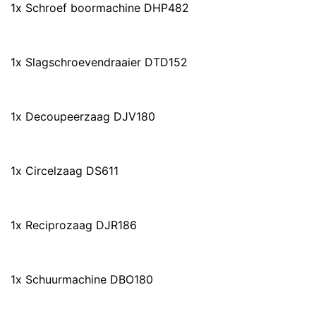
1x Schroef boormachine DHP482
1x Slagschroevendraaier DTD152
1x Decoupeerzaag DJV180
1x Circelzaag DS611
1x Reciprozaag DJR186
1x Schuurmachine DBO180