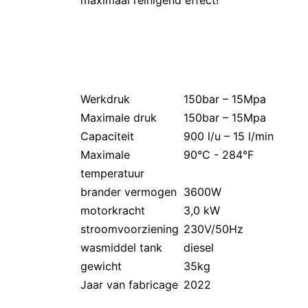
maximaal reinigend effect!
Werkdruk
150bar – 15Mpa
Maximale druk
150bar – 15Mpa
Capaciteit
900 l/u – 15 l/min
Maximale
90°C - 284°F
temperatuur
brander vermogen
3600W
motorkracht
3,0 kW
stroomvoorziening
230V/50Hz
wasmiddel tank
diesel
gewicht
35kg
Jaar van fabricage
2022