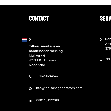
Contact
Serv
Ser
Ame
Tilborg montage en
37
handelsonderneming
Muilkerk 6
00 
4271 BK Dussen
Nederland
+31623684542
info@toolsandgenerators.com
KVK: 18132208