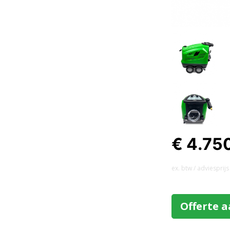
€ 4.75
ex. btw / adviesprijs
Offerte 