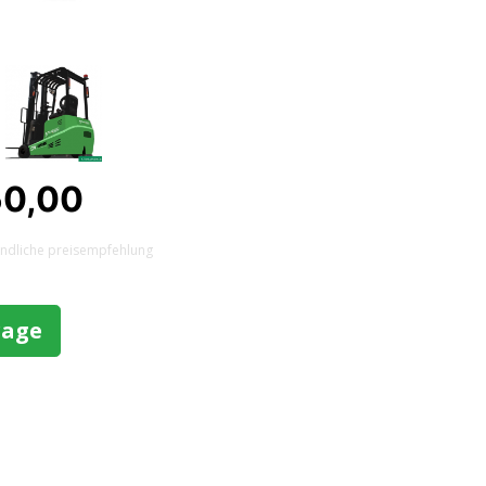
50,00
indliche preisempfehlung
rage