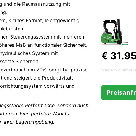
g und die Raumausnutzung mit
ng.
m, kleines Format, leichtgewichtig,
hlebürsten.
nen Steuerungssystem mit mehreren
heres Maß an funktionaler Sicherheit.
€ 31.9
hydraulisches System mit
serte Sicherheit.
everbrauch um 20%, sorgt für präzise
ohne MwSt / unverb
 und steigert die Produktivität.
vorrichtungssystem vorwärts und
Preisanf
tungsstarke Performance, sondern auch
nktionen. Eine perfekte Wahl für
n Ihrer Lagerumgebung.