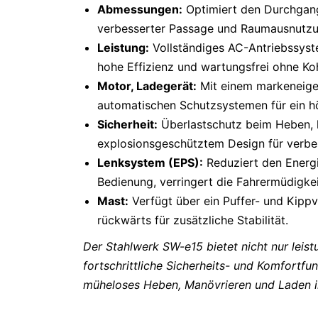
Abmessungen:
Optimiert den Durchgan
verbesserter Passage und Raumausnutzu
Leistung:
Vollständiges AC-Antriebssyste
hohe Effizienz und wartungsfrei ohne Ko
Motor, Ladegerät:
Mit einem markeneige
automatischen Schutzsystemen für ein hö
Sicherheit:
Überlastschutz beim Heben, 
explosionsgeschütztem Design für verbes
Lenksystem (EPS):
Reduziert den Energi
Bedienung, verringert die Fahrermüdigkeit
Mast:
Verfügt über ein Puffer- und Kipp
rückwärts für zusätzliche Stabilität.
Der Stahlwerk SW-e15 bietet nicht nur leis
fortschrittliche Sicherheits- und Komfortfu
müheloses Heben, Manövrieren und Laden i