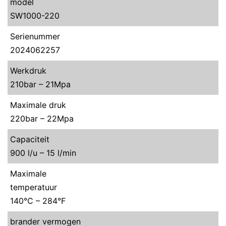
model
SW1000-220
Serienummer
2024062257
Werkdruk
210bar – 21Mpa
Maximale druk
220bar – 22Mpa
Capaciteit
900 l/u – 15 l/min
Maximale
temperatuur
140°C – 284°F
brander vermogen