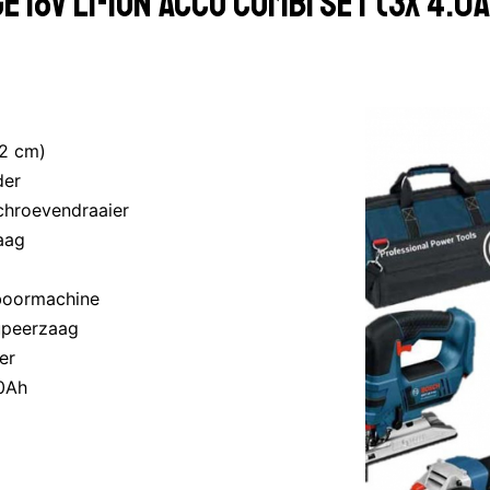
 18V Li-Ion accu combi set (3x 4.0A
62 cm)
der
chroevendraaier
aag
 boormachine
upeerzaag
er
.0Ah