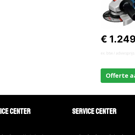
€ 1.24
ex. btw / adviesprijs
Offerte 
ice Center
Service Center