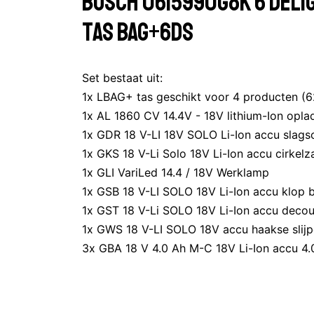
Bosch 0615990G8K 6 delige
tas Bag+6DS
Set bestaat uit:
1x LBAG+ tas geschikt voor 4 producten (
1x AL 1860 CV 14.4V - 18V lithium-Ion opla
1x GDR 18 V-LI 18V SOLO Li-Ion accu slags
1x GKS 18 V-Li Solo 18V Li-Ion accu cirkelz
1x GLI VariLed 14.4 / 18V Werklamp
1x GSB 18 V-LI SOLO 18V Li-Ion accu klop
1x GST 18 V-Li SOLO 18V Li-Ion accu deco
1x GWS 18 V-LI SOLO 18V accu haakse slijp
3x GBA 18 V 4.0 Ah M-C 18V Li-Ion accu 4