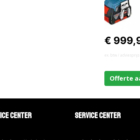
€ 999,
ex. btw / adviesprijs
Offerte 
ice Center
Service Center