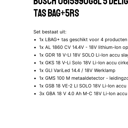
Bosch 0615990G8L 5 delige
tas Bag+5RS
Set bestaat uit:
1x LBAG+ tas geschikt voor 4 product
1x AL 1860 CV 14.4V - 18V lithium-Ion o
1x GDR 18 V-LI 18V SOLO Li-Ion accu sl
1x GKS 18 V-Li Solo 18V Li-Ion accu cirk
1x GLI VariLed 14.4 / 18V Werklamp
1x GMS 100 M metaaldetector - leidin
1x GSB 18 VE-2 LI SOLO 18V Li-Ion acc
3x GBA 18 V 4.0 Ah M-C 18V Li-Ion ac