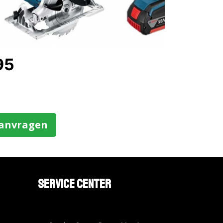
95
aanvragen
Service Center