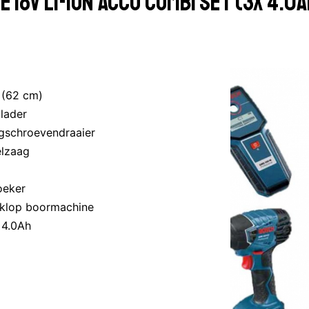
 18V Li-Ion accu combi set (3x 4.0A
en (62 cm)
plader
agschroevendraaier
elzaag
gzoeker
u klop boormachine
cu 4.0Ah