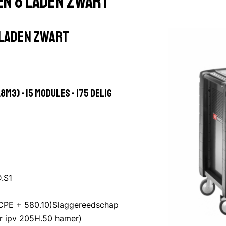
n 8 laden zwart
laden zwart
3) - 15 modules - 175 delig
.S1
CPE + 580.10)Slaggereedschap
 ipv 205H.50 hamer)