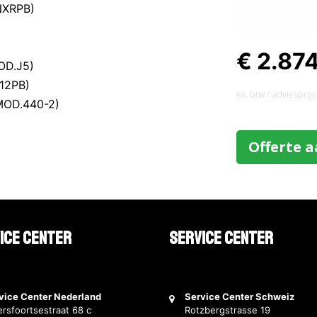
NXRPB)
€ 2.87
OD.J5)
J12PB)
ex. btw / adviesprijs
(MOD.440-2)
Offerte 
ice Center
Service Center
vice Center Nederland
Service Center Schweiz
rsfoortsestraat 68 c
Rotzbergstrasse 19