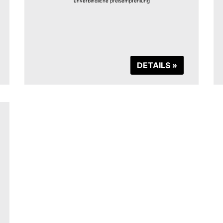
unverbindliche preisempfehlung
DETAILS »