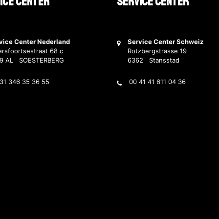
ice Center
Service Center
vice Center Nederland
Service Center Schweiz
rsfoortsestraat 68 c
Rotzbergstrasse 19
69 AL SOESTERBERG
6362 Stansstad
31 346 35 36 55
00 41 41 611 04 36