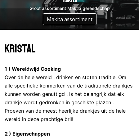
DeWalt
Makita
Groot assortiment DeWalt gereedschap
Groot assortiment Makita gereedschap
Assortiment DeWalt
Makita assortiment
Kristal
1 ) Wereldwijd Cooking
Over de hele wereld , drinken en stoten traditie. Om
alle specifieke kenmerken van de traditionele drankjes
kunnen worden genuttigd , is het belangrijk dat elk
drankje wordt gedronken in geschikte glazen .
Proeven van de meest heerlijke drankjes uit de hele
wereld in deze prachtige bril!
2 ) Eigenschappen